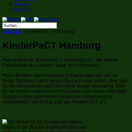
Presse
Kontakt
Startseite
»
KinderPaCT Hamburg
KinderPaCT Hamburg
Hier wollen wir „KinderPaCT Hamburg e.V.“, die mobile
Palliativhilfe aus unserer Stadt, kurz vorstellen.
Wenn Kindern durch schwere Erkrankungen ein viel zu
früher Tod bevor steht, ist das für die Kinder selbst, aber auch
für die Geschwister und Eltern eine riesige Belastung. Eine
für die Kinder möglichst schmerzarme und würdevolle letzte
Etappe in ihrer gewohnten häuslichen Umgebung zu
ermöglichen, das ist das Ziel von KinderPaCT e.V.